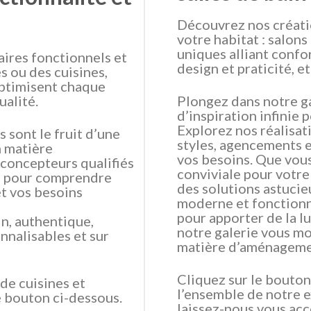
Découvrez nos créat
votre habitat : salon
uniques alliant confor
aires fonctionnels et
design et praticité, e
s ou des cuisines,
optimisent chaque
ualité.
Plongez dans notre ga
d’inspiration infinie 
Explorez nos réalisat
 sont le fruit d’une
styles, agencements e
n matière
vos besoins. Que vou
concepteurs qualifiés
conviviale pour votre
us pour comprendre
des solutions astucie
et vos besoins
moderne et fonctionn
pour apporter de la l
n, authentique,
notre galerie vous mo
nnalisables et sur
matière d’aménagemen
Cliquez sur le bouton
 de cuisines et
l’ensemble de notre 
le bouton ci-dessous.
laissez-nous vous acc