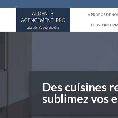
Skip
to
A PROPOS DE NO
content
PLUS D’INFOR
Des cuisines r
sublimez vos e