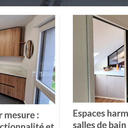
Espaces harmo
r mesure :
salles de bai
nctionnalité et