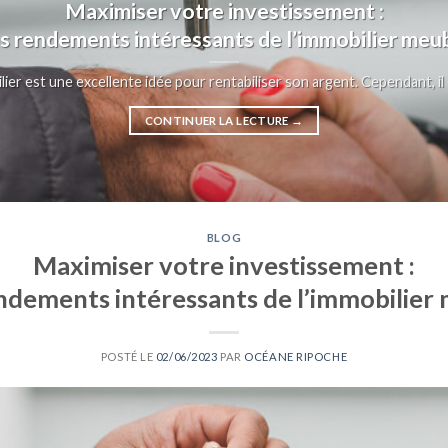
Maximiser votre investissement :
s rendements intéressants de l’immobilier meu
lier est une excellente idée pour rentabiliser son argent. Cependant, il e
CONTINUER LA LECTURE
→
BLOG
Maximiser votre investissement :
ndements intéressants de l’immobilier
POSTÉ LE
02/06/2023
PAR
OCÉANE RIPOCHE