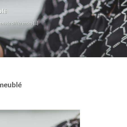
blé
xiste différentes [...]
 meublé