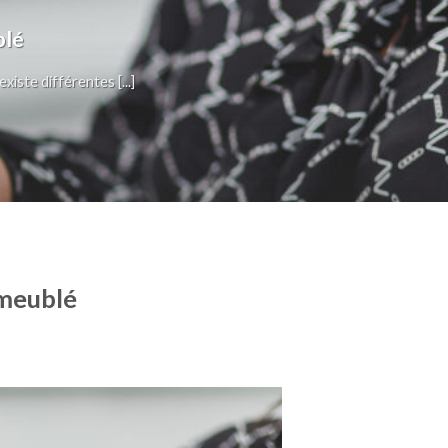
blé
xiste différentes [...]
 meublé