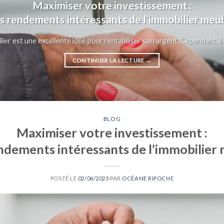
Maximiser votre investissement :
s rendements intéressants de l’immobilier meu
lier est une excellente idée pour rentabiliser son argent. Cependant, il e
CONTINUER LA LECTURE
→
BLOG
Maximiser votre investissement :
ndements intéressants de l’immobilier
POSTÉ LE
02/06/2023
PAR
OCÉANE RIPOCHE