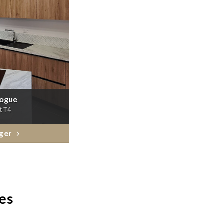
logue
t T4
ger
es