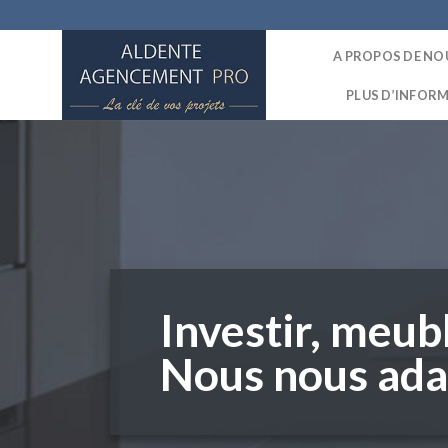
Skip
to
A PROPOS DE NO
content
PLUS D’INFOR
Investir, meub
Nous nous ada