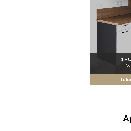
1 – 
Pou
Télé
A