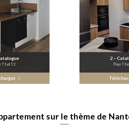
Catalogue
2 – Cata
r T1 et T2
Pour T3 e
charger
Téléchar
ppartement sur le thème de Nant