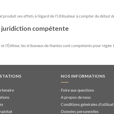
 produit ses effets à l’égard de l’Utilisateur à compter du début de 
t juridiction compétente
ur et l’Éditeur, les tribunaux de Nantes sont compétents pour régler 
ESTATIONS
NOS INFORMATIONS
rtenaire
Foire aux questions
tions
A propos de nous
es
Conditions générales d'utilisat
habitat
Données personnelles